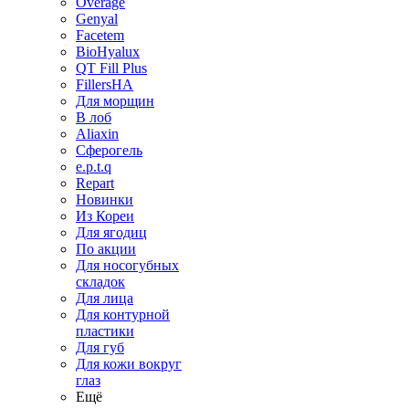
Overage
Genyal
Facetem
BioHyalux
QT Fill Plus
FillersHA
Для морщин
В лоб
Aliaxin
Сферогель
e.p.t.q
Repart
Новинки
Из Кореи
Для ягодиц
По акции
Для носогубных
складок
Для лица
Для контурной
пластики
Для губ
Для кожи вокруг
глаз
Ещё