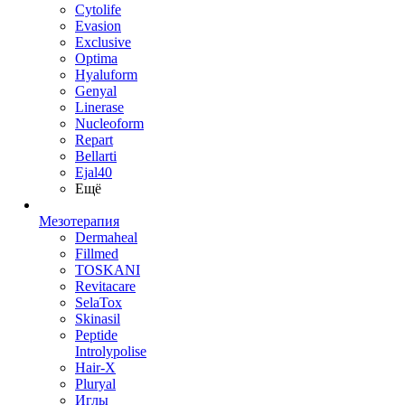
Cytolife
Evasion
Exclusive
Optima
Hyaluform
Genyal
Linerase
Nucleoform
Repart
Bellarti
Ejal40
Ещё
Мезотерапия
Dermaheal
Fillmed
TOSKANI
Revitacare
SelaTox
Skinasil
Peptide
Introlypolise
Hair-X
Pluryal
Иглы