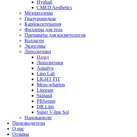
Hyalual
CMED Aesthetics
Мезороллеры
Гиалуронидаза
Карбокситерапия
Филлеры для тела
Препараты для косметологов
Коллаген
Экзосомы
Липолитики
Назад
Липолитики
Aqualyx
Lipo Lab
LIGHT FIT
Meso-wharton
Liporase
Skinasil
PBSerum
DR.Lipo
Super V-line Sol
Наноканюли
Производители
О нас
Отзывы