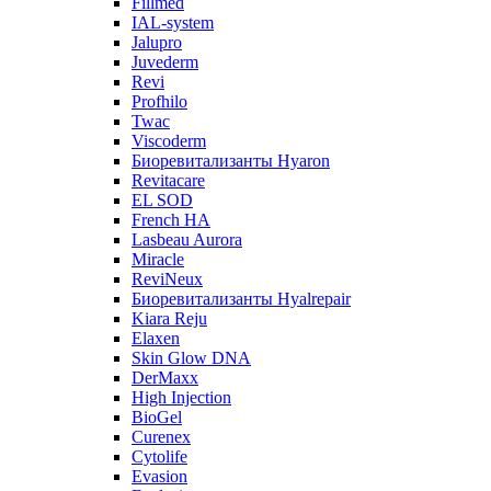
Fillmed
IAL-system
Jalupro
Juvederm
Revi
Profhilo
Twac
Viscoderm
Биоревитализанты Hyaron
Revitacare
EL SOD
French HA
Lasbeau Aurora
Miracle
ReviNeux
Биоревитализанты Hyalrepair
Kiara Reju
Elaxen
Skin Glow DNA
DerMaxx
High Injection
BioGel
Curenex
Cytolife
Evasion