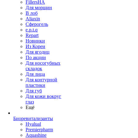
FillersHA
Для морщин
В лоб
Aliaxin
Сферогель
e.p.t.q
Repart
Новинки
Из Кореи
Для ягодиц
По акции
Для носогубных
складок
Для лица
Для контурной
пластики
Для губ
Для кожи вокруг
глаз
Ещё
Биоревитализанты
Hyalual
Premierpharm
Aquashine