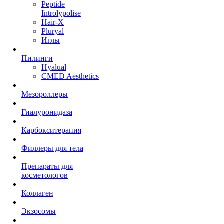
Peptide
Introlypolise
Hair-X
Pluryal
Иглы
Пилинги
Hyalual
CMED Aesthetics
Мезороллеры
Гиалуронидаза
Карбокситерапия
Филлеры для тела
Препараты для
косметологов
Коллаген
Экзосомы