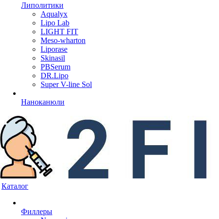
Липолитики
Aqualyx
Lipo Lab
LIGHT FIT
Meso-wharton
Liporase
Skinasil
PBSerum
DR.Lipo
Super V-line Sol
Наноканюли
Каталог
Филлеры