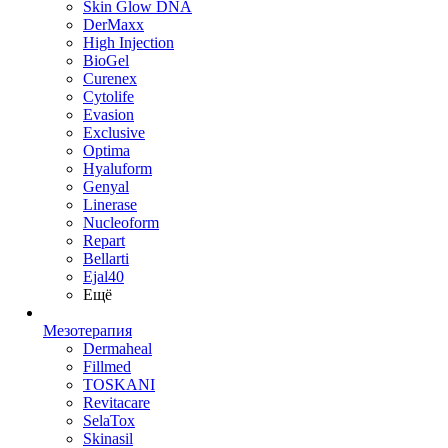
Skin Glow DNA
DerMaxx
High Injection
BioGel
Curenex
Cytolife
Evasion
Exclusive
Optima
Hyaluform
Genyal
Linerase
Nucleoform
Repart
Bellarti
Ejal40
Ещё
Мезотерапия
Dermaheal
Fillmed
TOSKANI
Revitacare
SelaTox
Skinasil