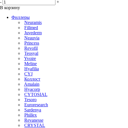
-
+
В корзину
Филлеры
Neuramis
Fillmed
Juvederm
Neauvia
Princess
Revofil
Teosyal
Yvoire
Meline
Hyafilia
CYJ
Коллост
Amalain
Hyacorp
CYTOSIAL
Tesoro
Euroresearch
Sardenya
Phillex
Revanesse
CRYSTAL