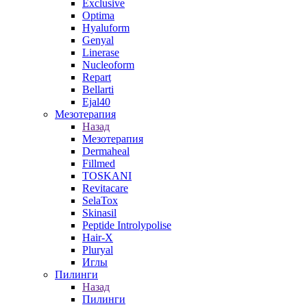
Exclusive
Optima
Hyaluform
Genyal
Linerase
Nucleoform
Repart
Bellarti
Ejal40
Мезотерапия
Назад
Мезотерапия
Dermaheal
Fillmed
TOSKANI
Revitacare
SelaTox
Skinasil
Peptide Introlypolise
Hair-X
Pluryal
Иглы
Пилинги
Назад
Пилинги