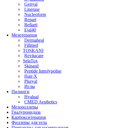
Genyal
Linerase
Nucleoform
Repart
Bellarti
Ejal40
Мезотерапия
Dermaheal
Fillmed
TOSKANI
Revitacare
SelaTox
Skinasil
Peptide Introlypolise
Hair-X
Pluryal
Иглы
Пилинги
Hyalual
CMED Aesthetics
Мезороллеры
Гиалуронидаза
Карбокситерапия
Филлеры для тела
Препараты для косметологов