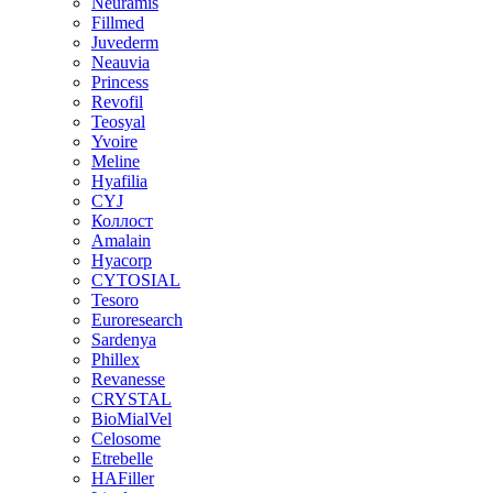
Neuramis
Fillmed
Juvederm
Neauvia
Princess
Revofil
Teosyal
Yvoire
Meline
Hyafilia
CYJ
Коллост
Amalain
Hyacorp
CYTOSIAL
Tesoro
Euroresearch
Sardenya
Phillex
Revanesse
CRYSTAL
BioMialVel
Celosome
Etrebelle
HAFiller