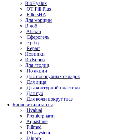
BioHyalux
QT Fill Plus
FillersHA
Для морщин
В лоб
Aliaxin
Сферогель
e.p.t.q
Repart
Новинки
Из Кореи
Для ягодиц
По акции
Для носогубных складок
Для лица
Для контурной пластики
Для губ
Для кожи вокруг глаз
Биоревитализанты
Hyalual
Premierpharm
Aquashine
Fillmed
IAL-system
Jalupro