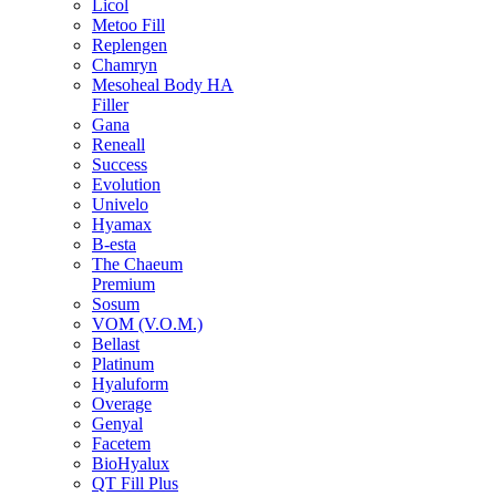
Licol
Metoo Fill
Replengen
Chamryn
Mesoheal Body HA
Filler
Gana
Reneall
Success
Evolution
Univelo
Hyamax
B-esta
The Chaeum
Premium
Sosum
VOM (V.O.M.)
Bellast
Platinum
Hyaluform
Overage
Genyal
Facetem
BioHyalux
QT Fill Plus