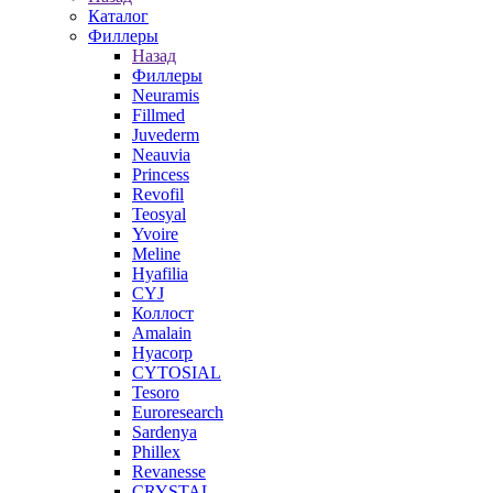
Каталог
Филлеры
Назад
Филлеры
Neuramis
Fillmed
Juvederm
Neauvia
Princess
Revofil
Teosyal
Yvoire
Meline
Hyafilia
CYJ
Коллост
Amalain
Hyacorp
CYTOSIAL
Tesoro
Euroresearch
Sardenya
Phillex
Revanesse
CRYSTAL