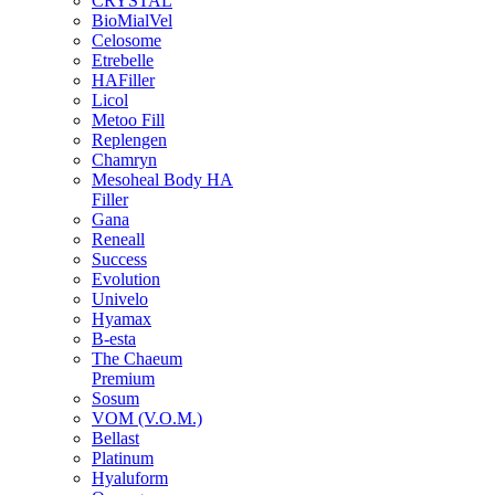
CRYSTAL
BioMialVel
Celosome
Etrebelle
HAFiller
Licol
Metoo Fill
Replengen
Chamryn
Mesoheal Body HA
Filler
Gana
Reneall
Success
Evolution
Univelo
Hyamax
B-esta
The Chaeum
Premium
Sosum
VOM (V.O.M.)
Bellast
Platinum
Hyaluform