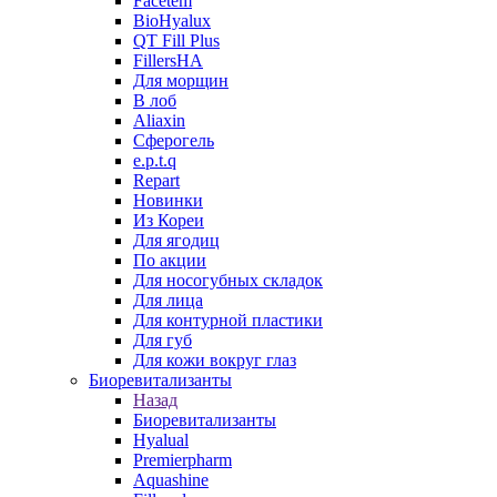
Facetem
BioHyalux
QT Fill Plus
FillersHA
Для морщин
В лоб
Aliaxin
Сферогель
e.p.t.q
Repart
Новинки
Из Кореи
Для ягодиц
По акции
Для носогубных складок
Для лица
Для контурной пластики
Для губ
Для кожи вокруг глаз
Биоревитализанты
Назад
Биоревитализанты
Hyalual
Premierpharm
Aquashine