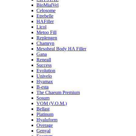
BioMialVel
Celosome
Etrebelle
HAFiller
Licol
Metoo Fill
Replengen
Chamryn
Mesoheal Body HA Filler
Gana
Reneall
Success
Evolution
Univelo
Hyamax
B-esta
The Chaeum Premium
Sosum
VOM (V.O.M.)
Bellast
Platinum
Hyaluform
Overage
Genyal