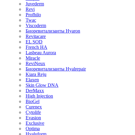
Juvederm
Revi
Profhilo
Twac
Viscoderm
Биоревитализанты Hyaron
Revitacare
EL SOD
French HA
Lasbeau Aurora
Miracle
ReviNeux
Биоревитализанты Hyalrepair
Kiara Reju
Elaxen
Skin Glow DNA
DerMaxx
High Injection
BioGel
Curenex
Cytolife
Evasion
Exclusive
Optima
Hyaluform