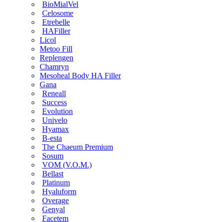
BioMialVel
Celosome
Etrebelle
HAFiller
Licol
Metoo Fill
Replengen
Chamryn
Mesoheal Body HA Filler
Gana
Reneall
Success
Evolution
Univelo
Hyamax
B-esta
The Chaeum Premium
Sosum
VOM (V.O.M.)
Bellast
Platinum
Hyaluform
Overage
Genyal
Facetem