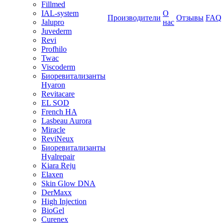
Fillmed
IAL-system
О
Производители
Отзывы
FAQ
Jalupro
нас
Juvederm
Revi
Profhilo
Twac
Viscoderm
Биоревитализанты
Hyaron
Revitacare
EL SOD
French HA
Lasbeau Aurora
Miracle
ReviNeux
Биоревитализанты
Hyalrepair
Kiara Reju
Elaxen
Skin Glow DNA
DerMaxx
High Injection
BioGel
Curenex