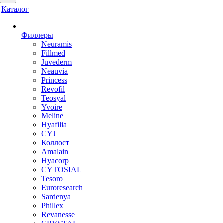
Каталог
Филлеры
Neuramis
Fillmed
Juvederm
Neauvia
Princess
Revofil
Teosyal
Yvoire
Meline
Hyafilia
CYJ
Коллост
Amalain
Hyacorp
CYTOSIAL
Tesoro
Euroresearch
Sardenya
Phillex
Revanesse