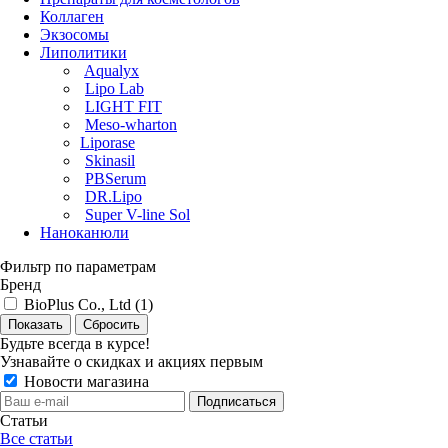
Коллаген
Экзосомы
Липолитики
Aqualyx
Lipo Lab
LIGHT FIT
Meso-wharton
Liporase
Skinasil
PBSerum
DR.Lipo
Super V-line Sol
Наноканюли
Фильтр по параметрам
Бренд
BioPlus Co., Ltd (
1
)
Сбросить
Будьте всегда в курсе!
Узнавайте о скидках и акциях первым
Новости магазина
Статьи
Все статьи