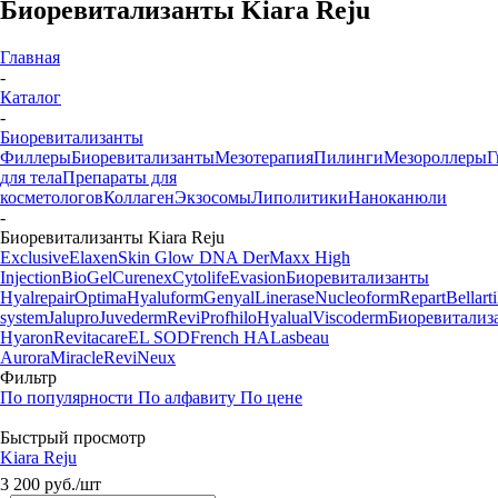
Биоревитализанты Kiara Reju
Главная
-
Каталог
-
Биоревитализанты
Филлеры
Биоревитализанты
Мезотерапия
Пилинги
Мезороллеры
Г
для тела
Препараты для
косметологов
Коллаген
Экзосомы
Липолитики
Наноканюли
-
Биоревитализанты Kiara Reju
Exclusive
Elaxen
Skin Glow DNA
DerMaxx
High
Injection
BioGel
Curenex
Cytolife
Evasion
Биоревитализанты
Hyalrepair
Optima
Hyaluform
Genyal
Linerase
Nucleoform
Repart
Bellarti
system
Jalupro
Juvederm
Revi
Profhilo
Hyalual
Viscoderm
Биоревитализ
Hyaron
Revitacare
EL SOD
French HA
Lasbeau
Aurora
Miracle
ReviNeux
Фильтр
По популярности
По алфавиту
По цене
Быстрый просмотр
Kiara Reju
3 200
руб.
/шт