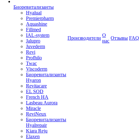
Биоревитализанты
Hyalual
Premierpharm
Aquashine
Fillmed
IAL-system
О
Производители
Отзывы
FAQ
Jalupro
нас
Juvederm
Revi
Profhilo
Twac
Viscoderm
Биоревитализанты
Hyaron
Revitacare
EL SOD
French HA
Lasbeau Aurora
Miracle
ReviNeux
Биоревитализанты
Hyalrepair
Kiara Reju
Elaxen