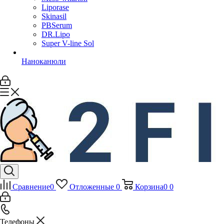
Liporase
Skinasil
PBSerum
DR.Lipo
Super V-line Sol
Наноканюли
Сравнение
0
Отложенные
0
Корзина
0
0
Телефоны