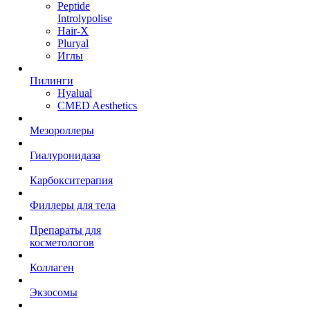
Peptide
Introlypolise
Hair-X
Pluryal
Иглы
Пилинги
Hyalual
CMED Aesthetics
Мезороллеры
Гиалуронидаза
Карбокситерапия
Филлеры для тела
Препараты для
косметологов
Коллаген
Экзосомы