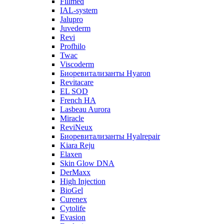
Fillmed
IAL-system
Jalupro
Juvederm
Revi
Profhilo
Twac
Viscoderm
Биоревитализанты Hyaron
Revitacare
EL SOD
French HA
Lasbeau Aurora
Miracle
ReviNeux
Биоревитализанты Hyalrepair
Kiara Reju
Elaxen
Skin Glow DNA
DerMaxx
High Injection
BioGel
Curenex
Cytolife
Evasion