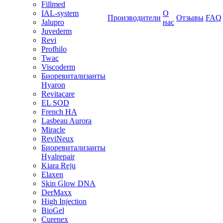
Fillmed
IAL-system
О
Производители
Отзывы
FAQ
Jalupro
нас
Juvederm
Revi
Profhilo
Twac
Viscoderm
Биоревитализанты
Hyaron
Revitacare
EL SOD
French HA
Lasbeau Aurora
Miracle
ReviNeux
Биоревитализанты
Hyalrepair
Kiara Reju
Elaxen
Skin Glow DNA
DerMaxx
High Injection
BioGel
Curenex