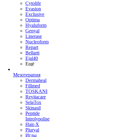
Cytolife
Evasion
Exclusive
Optima
Hyaluform
Genyal
Linerase
Nucleoform
Repart
Bellarti
Ejal40
Ещё
Мезотерапия
Dermaheal
Fillmed
TOSKANI
Revitacare
SelaTox
Skinasil
Peptide
Introlypolise
Hair-X
Pluryal
Иглы