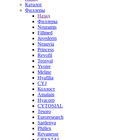
Каталог
Филлеры
Назад
Филлеры
Neuramis
Fillmed
Juvederm
Neauvia
Princess
Revofil
Teosyal
Yvoire
Meline
Hyafilia
CYJ
Коллост
Amalain
Hyacorp
CYTOSIAL
Tesoro
Euroresearch
Sardenya
Phillex
Revanesse
CRYSTAL