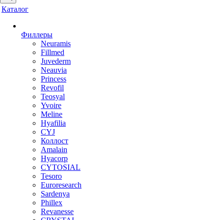
Каталог
Филлеры
Neuramis
Fillmed
Juvederm
Neauvia
Princess
Revofil
Teosyal
Yvoire
Meline
Hyafilia
CYJ
Коллост
Amalain
Hyacorp
CYTOSIAL
Tesoro
Euroresearch
Sardenya
Phillex
Revanesse