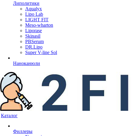
Липолитики
Aqualyx
Lipo Lab
LIGHT FIT
Meso-wharton
Liporase
Skinasil
PBSerum
DR.Lipo
Super V-line Sol
Наноканюли
Каталог
Филлеры