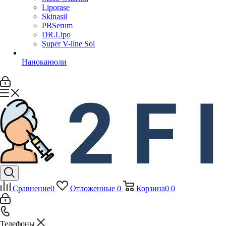
Liporase
Skinasil
PBSerum
DR.Lipo
Super V-line Sol
Наноканюли
Сравнение
0
Отложенные
0
Корзина
0
0
Телефоны