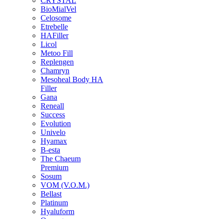
CRYSTAL
BioMialVel
Celosome
Etrebelle
HAFiller
Licol
Metoo Fill
Replengen
Chamryn
Mesoheal Body HA
Filler
Gana
Reneall
Success
Evolution
Univelo
Hyamax
B-esta
The Chaeum
Premium
Sosum
VOM (V.O.M.)
Bellast
Platinum
Hyaluform