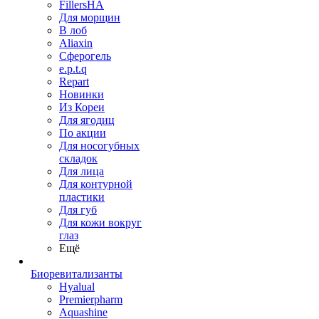
FillersHA
Для морщин
В лоб
Aliaxin
Сферогель
e.p.t.q
Repart
Новинки
Из Кореи
Для ягодиц
По акции
Для носогубных
складок
Для лица
Для контурной
пластики
Для губ
Для кожи вокруг
глаз
Ещё
Биоревитализанты
Hyalual
Premierpharm
Aquashine