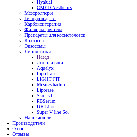
Hyalual
CMED Aesthetics
Мезороллеры
Гиалуронидаза
Карбокситерапия
Филлеры для тела
Препараты для косметологов
Коллаген
Экзосомы
Липолитики
Назад
Липолитики
Aqualyx
Lipo Lab
LIGHT FIT
Meso-wharton
Liporase
Skinasil
PBSerum
DR.Lipo
Super V-line Sol
Наноканюли
Производители
О нас
Отзывы