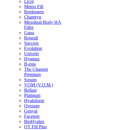
Licol
Metoo Fill
Replengen
Chamryn
Mesoheal Body HA
Filler
Gana
Reneall
Success
Evolution
Univelo
Hyamax
B-esta
The Chaeum
Premium
Sosum
VOM (V.O.M.)
Bellast
Platinum
Hyaluform
Overage
Genyal
Facetem
BioHyalux
QT Fill Plus