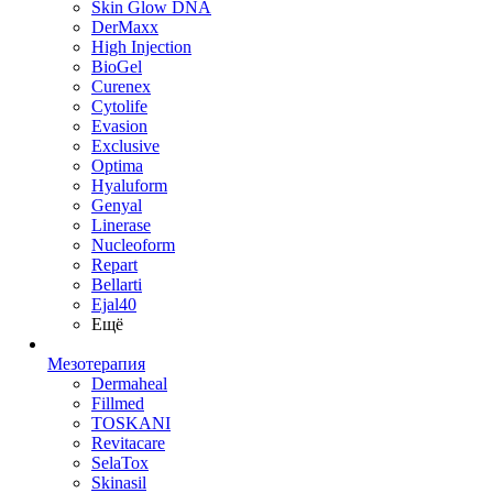
Skin Glow DNA
DerMaxx
High Injection
BioGel
Curenex
Cytolife
Evasion
Exclusive
Optima
Hyaluform
Genyal
Linerase
Nucleoform
Repart
Bellarti
Ejal40
Ещё
Мезотерапия
Dermaheal
Fillmed
TOSKANI
Revitacare
SelaTox
Skinasil