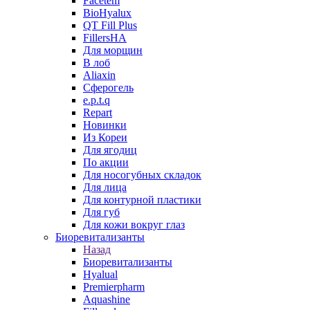
Facetem
BioHyalux
QT Fill Plus
FillersHA
Для морщин
В лоб
Aliaxin
Сферогель
e.p.t.q
Repart
Новинки
Из Кореи
Для ягодиц
По акции
Для носогубных складок
Для лица
Для контурной пластики
Для губ
Для кожи вокруг глаз
Биоревитализанты
Назад
Биоревитализанты
Hyalual
Premierpharm
Aquashine