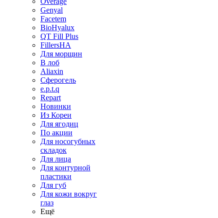
Overage
Genyal
Facetem
BioHyalux
QT Fill Plus
FillersHA
Для морщин
В лоб
Aliaxin
Сферогель
e.p.t.q
Repart
Новинки
Из Кореи
Для ягодиц
По акции
Для носогубных
складок
Для лица
Для контурной
пластики
Для губ
Для кожи вокруг
глаз
Ещё