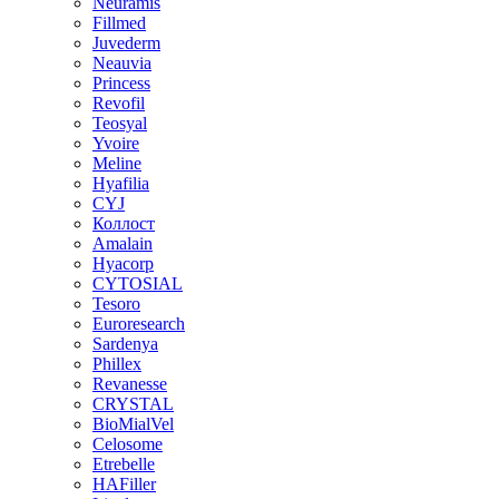
Neuramis
Fillmed
Juvederm
Neauvia
Princess
Revofil
Teosyal
Yvoire
Meline
Hyafilia
CYJ
Коллост
Amalain
Hyacorp
CYTOSIAL
Tesoro
Euroresearch
Sardenya
Phillex
Revanesse
CRYSTAL
BioMialVel
Celosome
Etrebelle
HAFiller