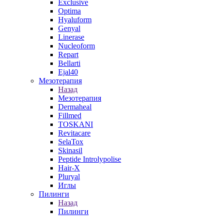
Exclusive
Optima
Hyaluform
Genyal
Linerase
Nucleoform
Repart
Bellarti
Ejal40
Мезотерапия
Назад
Мезотерапия
Dermaheal
Fillmed
TOSKANI
Revitacare
SelaTox
Skinasil
Peptide Introlypolise
Hair-X
Pluryal
Иглы
Пилинги
Назад
Пилинги