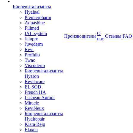
Биоревитализанты
Hyalual
Premierpharm
Aquashine
Fillmed
IAL-system
О
Производители
Отзывы
FAQ
Jalupro
нас
Juvederm
Revi
Profhilo
Twac
Viscoderm
Биоревитализанты
Hyaron
Revitacare
EL SOD
French HA
Lasbeau Aurora
Miracle
ReviNeux
Биоревитализанты
Hyalrepair
Kiara Reju
Elaxen