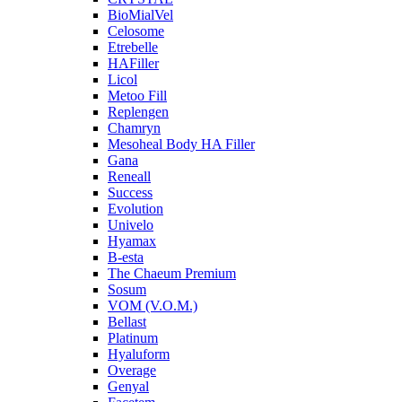
BioMialVel
Celosome
Etrebelle
HAFiller
Licol
Metoo Fill
Replengen
Chamryn
Mesoheal Body HA Filler
Gana
Reneall
Success
Evolution
Univelo
Hyamax
B-esta
The Chaeum Premium
Sosum
VOM (V.O.M.)
Bellast
Platinum
Hyaluform
Overage
Genyal