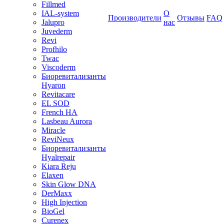
Fillmed
IAL-system
О
Производители
Отзывы
FAQ
Jalupro
нас
Juvederm
Revi
Profhilo
Twac
Viscoderm
Биоревитализанты
Hyaron
Revitacare
EL SOD
French HA
Lasbeau Aurora
Miracle
ReviNeux
Биоревитализанты
Hyalrepair
Kiara Reju
Elaxen
Skin Glow DNA
DerMaxx
High Injection
BioGel
Curenex