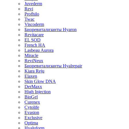
Juvederm
Revi
Profhilo
Twac
Viscoderm
Биоревитализанты Hyaron
Revitacare
EL SOD
French HA
Lasbeau Aurora
Miracle
ReviNeux
Биоревитализанты Hyalrepair
Kiara Reju
Elaxen
Skin Glow DNA
DerMaxx
High Injection
BioGel
Curenex
Cytolife
Evasion
Exclusive
Optima
Hyaluform