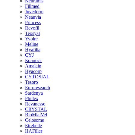
Neuramis
Fillmed
Juvederm
Neauvia
Princess
Revofil
Teosyal
Yvoire
Meline
Hyafilia
CYJ
Коллост
Amalain
Hyacorp
CYTOSIAL
Tesoro
Euroresearch
Sardenya
Phillex
Revanesse
CRYSTAL
BioMialVel
Celosome
Etrebelle
HAFiller