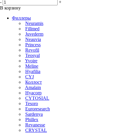
-
+
В корзину
Филлеры
Neuramis
Fillmed
Juvederm
Neauvia
Princess
Revofil
Teosyal
Yvoire
Meline
Hyafilia
CYJ
Коллост
Amalain
Hyacorp
CYTOSIAL
Tesoro
Euroresearch
Sardenya
Phillex
Revanesse
CRYSTAL