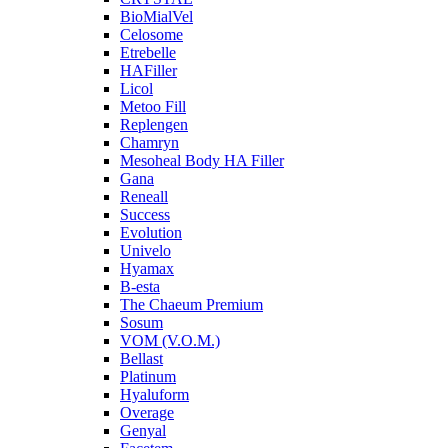
BioMialVel
Celosome
Etrebelle
HAFiller
Licol
Metoo Fill
Replengen
Chamryn
Mesoheal Body HA Filler
Gana
Reneall
Success
Evolution
Univelo
Hyamax
B-esta
The Chaeum Premium
Sosum
VOM (V.O.M.)
Bellast
Platinum
Hyaluform
Overage
Genyal