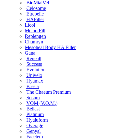
BioMialVel
Celosome
Etrebelle
HAFiller
Licol
Metoo Fill
Replengen
Chamryn
Mesoheal Body HA Filler
Gana
Reneall
Success
Evolution
Univelo
Hyamax
B-esta
The Chaeum Premium
Sosum
VOM (V.O.M.)
Bellast
Platinum
Hyaluform
Overage
Genyal
Facetem