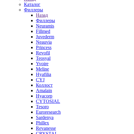
Каталог
Филлеры
Назад
Филлеры
Neuramis
Fillmed
Juvederm
Neauvia
Princess
Revofil
Teosyal
Yvoire
Meline
Hyafilia
CYJ
Коллост
Amalain
Hyacorp
CYTOSIAL
Tesoro
Euroresearch
Sardenya
Phillex
Revanesse
CRYSTAL