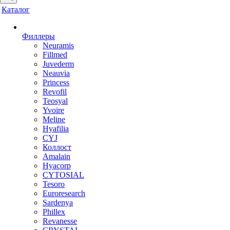
Каталог
Филлеры
Neuramis
Fillmed
Juvederm
Neauvia
Princess
Revofil
Teosyal
Yvoire
Meline
Hyafilia
CYJ
Коллост
Amalain
Hyacorp
CYTOSIAL
Tesoro
Euroresearch
Sardenya
Phillex
Revanesse