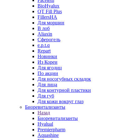
Facetem
BioHyalux
QT Fill Plus
FillersHA
Для морщин
В лоб
Aliaxin
Сферогель
e.p.t.q
Repart
Новинки
Из Кореи
Для ягодиц
По акции
Для носогубных складок
Для лица
Для контурной пластики
Для губ
Для кожи вокруг глаз
Биоревитализанты
Назад
Биоревитализанты
Hyalual
Premierpharm
Aquashine