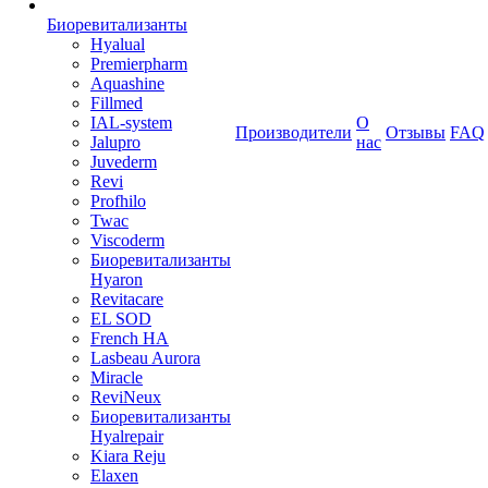
Биоревитализанты
Hyalual
Premierpharm
Aquashine
Fillmed
IAL-system
О
Производители
Отзывы
FAQ
Jalupro
нас
Juvederm
Revi
Profhilo
Twac
Viscoderm
Биоревитализанты
Hyaron
Revitacare
EL SOD
French HA
Lasbeau Aurora
Miracle
ReviNeux
Биоревитализанты
Hyalrepair
Kiara Reju
Elaxen