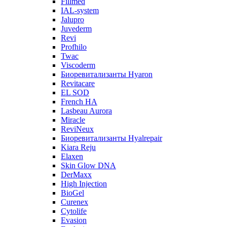
Fillmed
IAL-system
Jalupro
Juvederm
Revi
Profhilo
Twac
Viscoderm
Биоревитализанты Hyaron
Revitacare
EL SOD
French HA
Lasbeau Aurora
Miracle
ReviNeux
Биоревитализанты Hyalrepair
Kiara Reju
Elaxen
Skin Glow DNA
DerMaxx
High Injection
BioGel
Curenex
Cytolife
Evasion