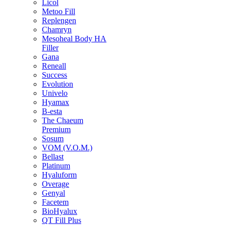
Licol
Metoo Fill
Replengen
Chamryn
Mesoheal Body HA
Filler
Gana
Reneall
Success
Evolution
Univelo
Hyamax
B-esta
The Chaeum
Premium
Sosum
VOM (V.O.M.)
Bellast
Platinum
Hyaluform
Overage
Genyal
Facetem
BioHyalux
QT Fill Plus