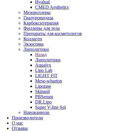
Hyalual
CMED Aesthetics
Мезороллеры
Гиалуронидаза
Карбокситерапия
Филлеры для тела
Препараты для косметологов
Коллаген
Экзосомы
Липолитики
Назад
Липолитики
Aqualyx
Lipo Lab
LIGHT FIT
Meso-wharton
Liporase
Skinasil
PBSerum
DR.Lipo
Super V-line Sol
Наноканюли
Производители
О нас
Отзывы