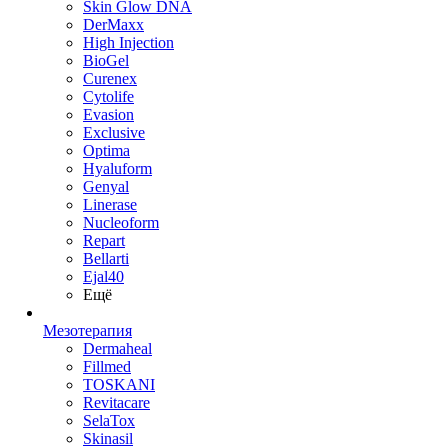
Skin Glow DNA
DerMaxx
High Injection
BioGel
Curenex
Cytolife
Evasion
Exclusive
Optima
Hyaluform
Genyal
Linerase
Nucleoform
Repart
Bellarti
Ejal40
Ещё
Мезотерапия
Dermaheal
Fillmed
TOSKANI
Revitacare
SelaTox
Skinasil