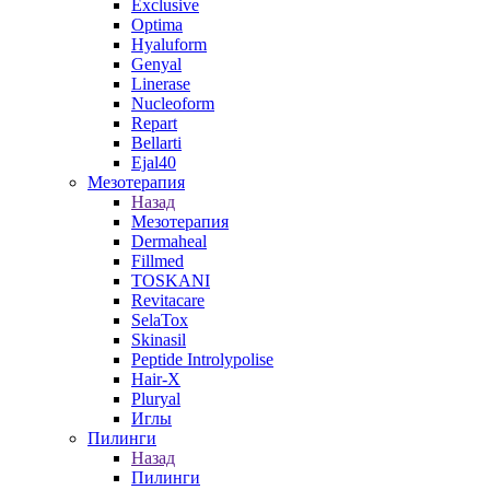
Exclusive
Optima
Hyaluform
Genyal
Linerase
Nucleoform
Repart
Bellarti
Ejal40
Мезотерапия
Назад
Мезотерапия
Dermaheal
Fillmed
TOSKANI
Revitacare
SelaTox
Skinasil
Peptide Introlypolise
Hair-X
Pluryal
Иглы
Пилинги
Назад
Пилинги