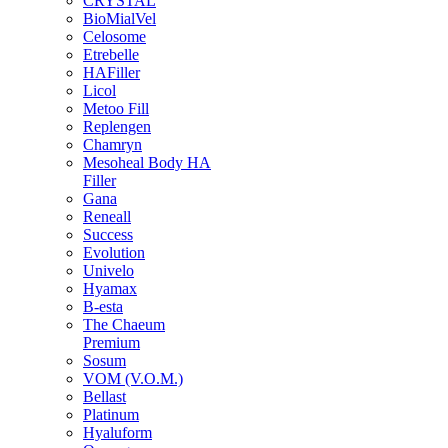
CRYSTAL
BioMialVel
Celosome
Etrebelle
HAFiller
Licol
Metoo Fill
Replengen
Chamryn
Mesoheal Body HA
Filler
Gana
Reneall
Success
Evolution
Univelo
Hyamax
B-esta
The Chaeum
Premium
Sosum
VOM (V.O.M.)
Bellast
Platinum
Hyaluform