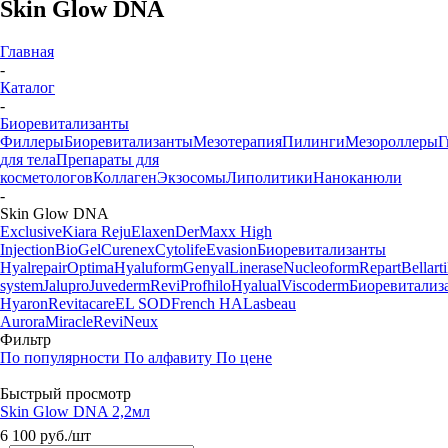
Skin Glow DNA
Главная
-
Каталог
-
Биоревитализанты
Филлеры
Биоревитализанты
Мезотерапия
Пилинги
Мезороллеры
Г
для тела
Препараты для
косметологов
Коллаген
Экзосомы
Липолитики
Наноканюли
-
Skin Glow DNA
Exclusive
Kiara Reju
Elaxen
DerMaxx
High
Injection
BioGel
Curenex
Cytolife
Evasion
Биоревитализанты
Hyalrepair
Optima
Hyaluform
Genyal
Linerase
Nucleoform
Repart
Bellarti
system
Jalupro
Juvederm
Revi
Profhilo
Hyalual
Viscoderm
Биоревитализ
Hyaron
Revitacare
EL SOD
French HA
Lasbeau
Aurora
Miracle
ReviNeux
Фильтр
По популярности
По алфавиту
По цене
Быстрый просмотр
Skin Glow DNA 2,2мл
6 100
руб.
/шт