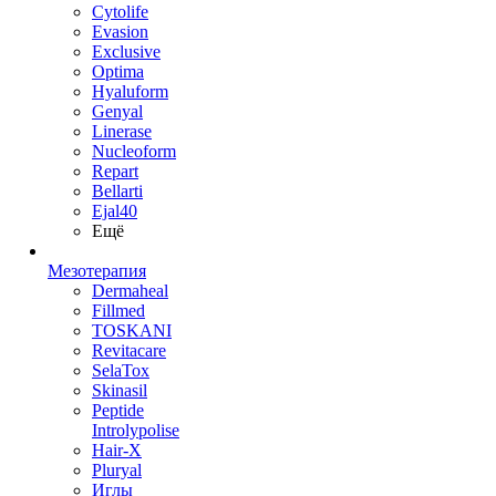
Cytolife
Evasion
Exclusive
Optima
Hyaluform
Genyal
Linerase
Nucleoform
Repart
Bellarti
Ejal40
Ещё
Мезотерапия
Dermaheal
Fillmed
TOSKANI
Revitacare
SelaTox
Skinasil
Peptide
Introlypolise
Hair-X
Pluryal
Иглы