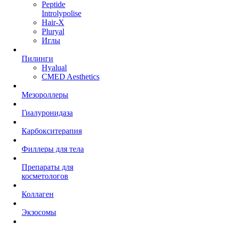
Peptide
Introlypolise
Hair-X
Pluryal
Иглы
Пилинги
Hyalual
CMED Aesthetics
Мезороллеры
Гиалуронидаза
Карбокситерапия
Филлеры для тела
Препараты для
косметологов
Коллаген
Экзосомы