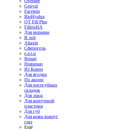
Overage
Genyal
Facetem
BioHyalux
QT Fill Plus
FillersHA
Для морщин
В лоб
Aliaxin
Сферогель
e.p.t.q
Repart
Новинки
Из Кореи
Для ягодиц
По акции
Для носогубных
складок
Для лица
Для контурной
пластики
Для губ
Для кожи вокруг
глаз
Ещё