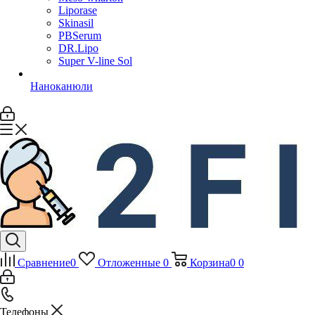
Liporase
Skinasil
PBSerum
DR.Lipo
Super V-line Sol
Наноканюли
Сравнение
0
Отложенные
0
Корзина
0
0
Телефоны