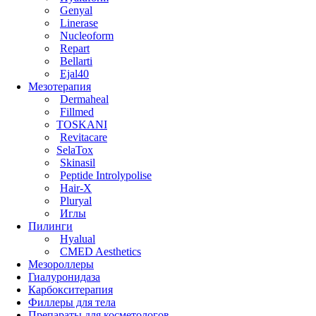
Genyal
Linerase
Nucleoform
Repart
Bellarti
Ejal40
Мезотерапия
Dermaheal
Fillmed
TOSKANI
Revitacare
SelaTox
Skinasil
Peptide Introlypolise
Hair-X
Pluryal
Иглы
Пилинги
Hyalual
CMED Aesthetics
Мезороллеры
Гиалуронидаза
Карбокситерапия
Филлеры для тела
Препараты для косметологов