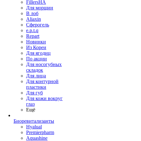
FillersHA
Для морщин
В лоб
Aliaxin
Сферогель
e.p.t.q
Repart
Новинки
Из Кореи
Для ягодиц
По акции
Для носогубных
складок
Для лица
Для контурной
пластики
Для губ
Для кожи вокруг
глаз
Ещё
Биоревитализанты
Hyalual
Premierpharm
Aquashine