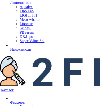
Липолитики
Aqualyx
Lipo Lab
LIGHT FIT
Meso-wharton
Liporase
Skinasil
PBSerum
DR.Lipo
Super V-line Sol
Наноканюли
Каталог
Филлеры