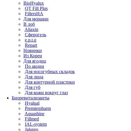
BioHyalux
QT Fill Plus
FillersHA
Для морщин
В лоб
Aliaxin
Сферогель
e.p.t.q
Repart
Новинки
Из Кореи
Для ягодиц
По акции
Для носогубных складок
Для лица
Для контурной пластики
Для губ
Для кожи вокруг глаз
Биоревитализанты
Hyalual
Premierpharm
Aquashine
Fillmed
IAL-system
Jalupro