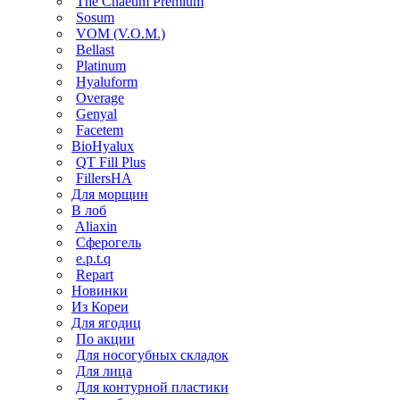
The Chaeum Premium
Sosum
VOM (V.O.M.)
Bellast
Platinum
Hyaluform
Overage
Genyal
Facetem
BioHyalux
QT Fill Plus
FillersHA
Для морщин
В лоб
Aliaxin
Сферогель
e.p.t.q
Repart
Новинки
Из Кореи
Для ягодиц
По акции
Для носогубных складок
Для лица
Для контурной пластики