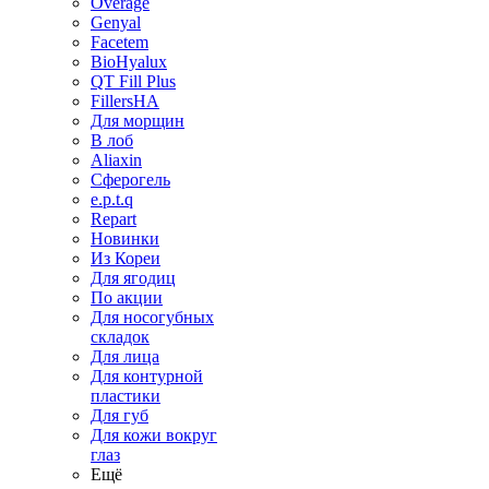
Overage
Genyal
Facetem
BioHyalux
QT Fill Plus
FillersHA
Для морщин
В лоб
Aliaxin
Сферогель
e.p.t.q
Repart
Новинки
Из Кореи
Для ягодиц
По акции
Для носогубных
складок
Для лица
Для контурной
пластики
Для губ
Для кожи вокруг
глаз
Ещё