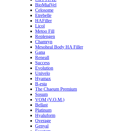
BioMialVel
Celosome
Etrebelle
HAFiller
Licol
Metoo Fill
Replengen
Chamryn
Mesoheal Body HA Filler
Gana
Reneall
Success
Evolution
Univelo
Hyamax
B-esta
The Chaeum Premium
Sosum
VOM (V.O.M.)
Bellast
Platinum
Hyaluform
Overage
Genyal