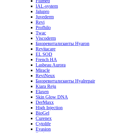
Fillmed
IAL-system
Jalupro
Juvederm
Revi
Profhilo
Twac
Viscoderm
Биоревитализанты Hyaron
Revitacare
EL SOD
French HA
Lasbeau Aurora
Miracle
ReviNeux
Биоревитализанты Hyalrepair
Kiara Reju
Elaxen
Skin Glow DNA
DerMaxx
High Injection
BioGel
Curenex
Cytolife
Evasion