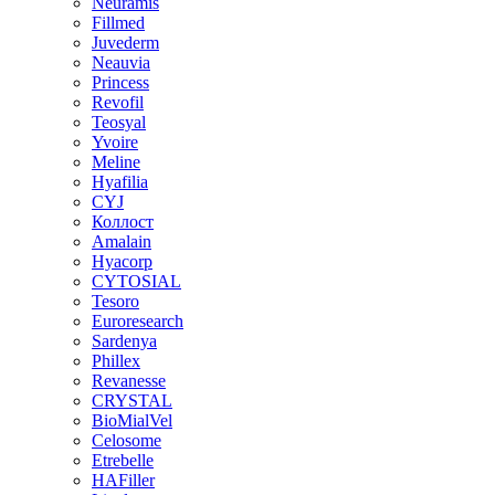
Neuramis
Fillmed
Juvederm
Neauvia
Princess
Revofil
Teosyal
Yvoire
Meline
Hyafilia
CYJ
Коллост
Amalain
Hyacorp
CYTOSIAL
Tesoro
Euroresearch
Sardenya
Phillex
Revanesse
CRYSTAL
BioMialVel
Celosome
Etrebelle
HAFiller