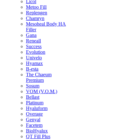
Licol
Metoo Fill
Replengen
Chamryn
Mesoheal Body HA
Filler
Gana
Reneall
Success
Evolution
Univelo
Hyamax
B-esta
The Chaeum
Premium
Sosum
VOM (V.O.M.)
Bellast
Platinum
Hyaluform
Overage
Genyal
Facetem
BioHyalux
QT Fill Plus