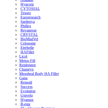
Hyacorp
CYTOSIAL
Tesoro
Euroresearch
Sardenya
Phillex
Revanesse
CRYSTAL
BioMialVel
Celosome
Etrebelle
HAFiller
Licol
Metoo Fill
Replengen
Chamryn
Mesoheal Body HA Filler
Gana
Reneall
Success
Evolution
Univelo
Hyamax
B-esta