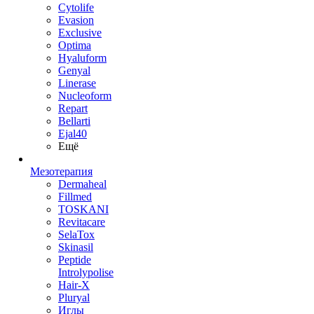
Cytolife
Evasion
Exclusive
Optima
Hyaluform
Genyal
Linerase
Nucleoform
Repart
Bellarti
Ejal40
Ещё
Мезотерапия
Dermaheal
Fillmed
TOSKANI
Revitacare
SelaTox
Skinasil
Peptide
Introlypolise
Hair-X
Pluryal
Иглы