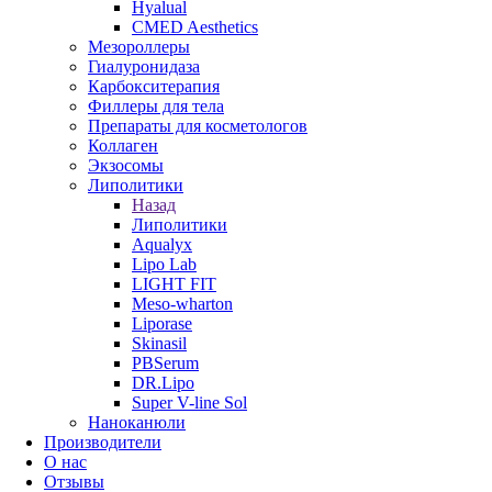
Hyalual
CMED Aesthetics
Мезороллеры
Гиалуронидаза
Карбокситерапия
Филлеры для тела
Препараты для косметологов
Коллаген
Экзосомы
Липолитики
Назад
Липолитики
Aqualyx
Lipo Lab
LIGHT FIT
Meso-wharton
Liporase
Skinasil
PBSerum
DR.Lipo
Super V-line Sol
Наноканюли
Производители
О нас
Отзывы