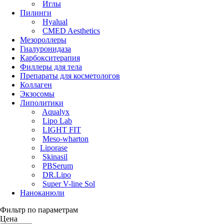
Иглы
Пилинги
Hyalual
CMED Aesthetics
Мезороллеры
Гиалуронидаза
Карбокситерапия
Филлеры для тела
Препараты для косметологов
Коллаген
Экзосомы
Липолитики
Aqualyx
Lipo Lab
LIGHT FIT
Meso-wharton
Liporase
Skinasil
PBSerum
DR.Lipo
Super V-line Sol
Наноканюли
Фильтр по параметрам
Цена