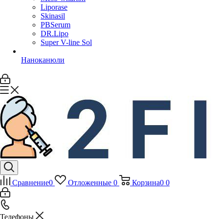
Liporase
Skinasil
PBSerum
DR.Lipo
Super V-line Sol
Наноканюли
Сравнение
0
Отложенные
0
Корзина
0
0
Телефоны