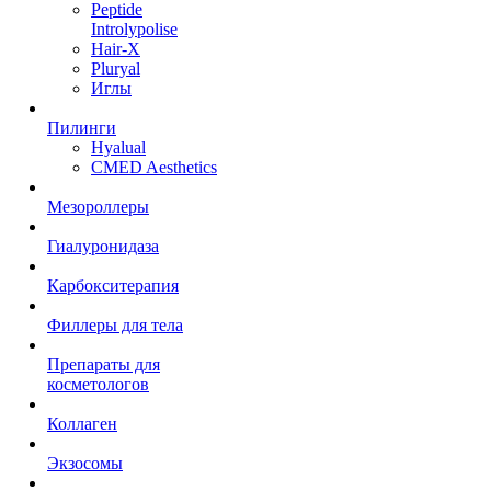
Peptide
Introlypolise
Hair-X
Pluryal
Иглы
Пилинги
Hyalual
CMED Aesthetics
Мезороллеры
Гиалуронидаза
Карбокситерапия
Филлеры для тела
Препараты для
косметологов
Коллаген
Экзосомы