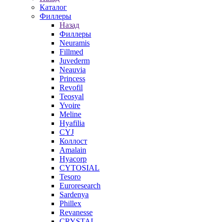
Каталог
Филлеры
Назад
Филлеры
Neuramis
Fillmed
Juvederm
Neauvia
Princess
Revofil
Teosyal
Yvoire
Meline
Hyafilia
CYJ
Коллост
Amalain
Hyacorp
CYTOSIAL
Tesoro
Euroresearch
Sardenya
Phillex
Revanesse
CRYSTAL