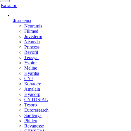
Каталог
Филлеры
Neuramis
Fillmed
Juvederm
Neauvia
Princess
Revofil
Teosyal
Yvoire
Meline
Hyafilia
CYJ
Коллост
Amalain
Hyacorp
CYTOSIAL
Tesoro
Euroresearch
Sardenya
Phillex
Revanesse