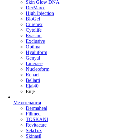
Skin Glow DNA
DerMaxx
High Injection
BioGel
Curenex
Cytolife
Evasion
Exclusive
Optima
Hyaluform
Genyal
Linerase
Nucleoform
Repart
Bellarti
Ejal40
Ещё
Мезотерапия
Dermaheal
Fillmed
TOSKANI
Revitacare
SelaTox
Skinasil