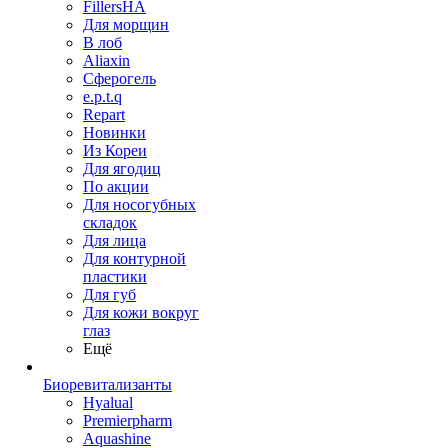
FillersHA
Для морщин
В лоб
Aliaxin
Сферогель
e.p.t.q
Repart
Новинки
Из Кореи
Для ягодиц
По акции
Для носогубных
складок
Для лица
Для контурной
пластики
Для губ
Для кожи вокруг
глаз
Ещё
Биоревитализанты
Hyalual
Premierpharm
Aquashine