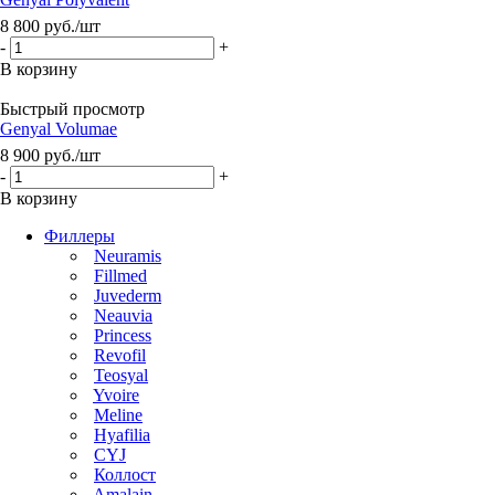
8 800
руб.
/шт
-
+
В корзину
Быстрый просмотр
Genyal Volumae
8 900
руб.
/шт
-
+
В корзину
Филлеры
Neuramis
Fillmed
Juvederm
Neauvia
Princess
Revofil
Teosyal
Yvoire
Meline
Hyafilia
CYJ
Коллост
Amalain