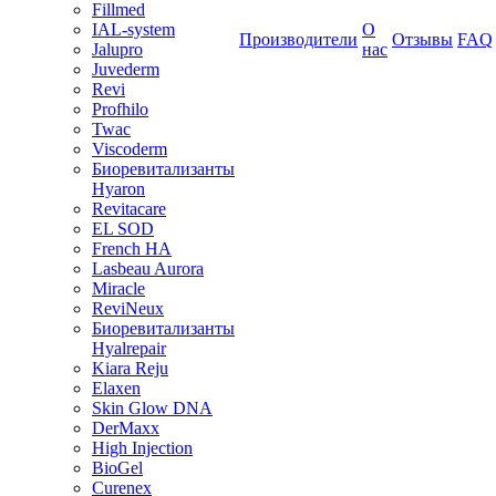
Fillmed
IAL-system
О
Производители
Отзывы
FAQ
Jalupro
нас
Juvederm
Revi
Profhilo
Twac
Viscoderm
Биоревитализанты
Hyaron
Revitacare
EL SOD
French HA
Lasbeau Aurora
Miracle
ReviNeux
Биоревитализанты
Hyalrepair
Kiara Reju
Elaxen
Skin Glow DNA
DerMaxx
High Injection
BioGel
Curenex