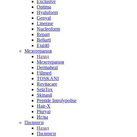
Exclusive
Optima
Hyaluform
Genyal
Linerase
Nucleoform
Repart
Bellarti
Ejal40
Мезотерапия
Назад
Мезотерапия
Dermaheal
Fillmed
TOSKANI
Revitacare
SelaTox
Skinasil
Peptide Introlypolise
Hair-X
Pluryal
Иглы
Пилинги
Назад
Пилинги