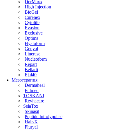
DerMaxx
High Injection
BioGel
Curenex
Cytolife
Evasion
Exclusive
Optima
Hyaluform
Genyal
Linerase
Nucleoform
Repart
Bellarti
Ejal40
Мезотерапия
Dermaheal
Fillmed
TOSKANI
Revitacare
SelaTox
Skinasil
Peptide Introlypolise
Hair-X
Pluryal