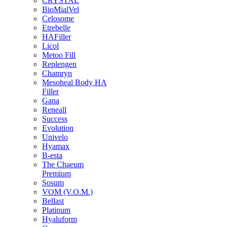
CRYSTAL
BioMialVel
Celosome
Etrebelle
HAFiller
Licol
Metoo Fill
Replengen
Chamryn
Mesoheal Body HA
Filler
Gana
Reneall
Success
Evolution
Univelo
Hyamax
B-esta
The Chaeum
Premium
Sosum
VOM (V.O.M.)
Bellast
Platinum
Hyaluform