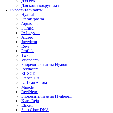
Для губ
Для кожи вокруг глаз
Биоревитализанты
Hyalual
Premierpharm
Aquashine
Fillmed
IAL-system
Jalupro
Juvederm
Revi
Profhilo
Twac
Viscoderm
Биоревитализанты Hyaron
Revitacare
EL SOD
French HA
Lasbeau Aurora
Miracle
ReviNeux
Биоревитализанты Hyalrepair
Kiara Reju
Elaxen
Skin Glow DNA