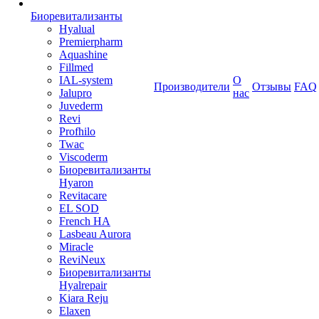
Биоревитализанты
Hyalual
Premierpharm
Aquashine
Fillmed
IAL-system
О
Производители
Отзывы
FAQ
Jalupro
нас
Juvederm
Revi
Profhilo
Twac
Viscoderm
Биоревитализанты
Hyaron
Revitacare
EL SOD
French HA
Lasbeau Aurora
Miracle
ReviNeux
Биоревитализанты
Hyalrepair
Kiara Reju
Elaxen