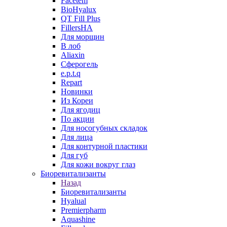
Facetem
BioHyalux
QT Fill Plus
FillersHA
Для морщин
В лоб
Aliaxin
Сферогель
e.p.t.q
Repart
Новинки
Из Кореи
Для ягодиц
По акции
Для носогубных складок
Для лица
Для контурной пластики
Для губ
Для кожи вокруг глаз
Биоревитализанты
Назад
Биоревитализанты
Hyalual
Premierpharm
Aquashine