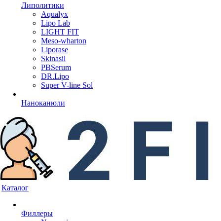
Липолитики
Aqualyx
Lipo Lab
LIGHT FIT
Meso-wharton
Liporase
Skinasil
PBSerum
DR.Lipo
Super V-line Sol
Наноканюли
Каталог
Филлеры