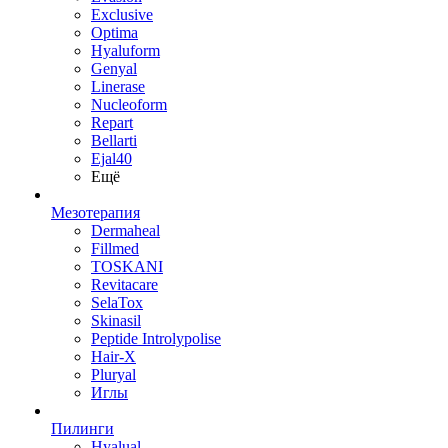
Exclusive
Optima
Hyaluform
Genyal
Linerase
Nucleoform
Repart
Bellarti
Ejal40
Ещё
Мезотерапия
Dermaheal
Fillmed
TOSKANI
Revitacare
SelaTox
Skinasil
Peptide Introlypolise
Hair-X
Pluryal
Иглы
Пилинги
Hyalual