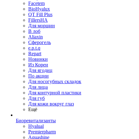
Facetem
BioHyalux
QT Fill Plus
FillersHA
Для морщин
В лоб
Aliaxin
Сферогель
e.p.t.q
Repart
Новинки
Из Кореи
Для ягодиц
По акции
Для носогубных складок
Для лица
Для контурной пластики
Для губ
Для кожи вокруг глаз
Ещё
Биоревитализанты
Hyalual
Premierpharm
Aquashine