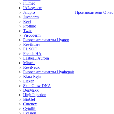
Fillmed
IAL-system
Jalupro
Производители
О нас
Juvederm
Revi
Profhilo
Twac
Viscoderm
Биоревитализанты Hyaron
Revitacare
EL SOD
French HA
Lasbeau Aurora
Miracle
ReviNeux
Биоревитализанты Hyalrepair
Kiara Reju
Elaxen
Skin Glow DNA
DerMaxx
High Injection
BioGel
Curenex
Cytolife
Evasion