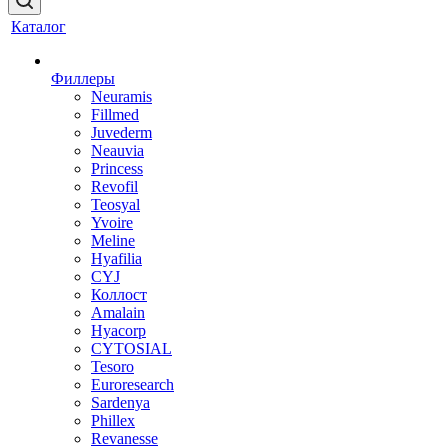
Каталог
Филлеры
Neuramis
Fillmed
Juvederm
Neauvia
Princess
Revofil
Teosyal
Yvoire
Meline
Hyafilia
CYJ
Коллост
Amalain
Hyacorp
CYTOSIAL
Tesoro
Euroresearch
Sardenya
Phillex
Revanesse