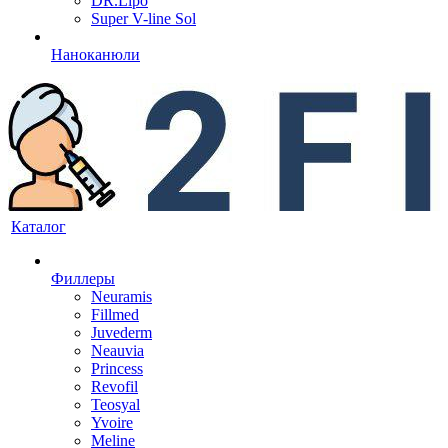
DR.Lipo
Super V-line Sol
Наноканюли
Каталог
Филлеры
Neuramis
Fillmed
Juvederm
Neauvia
Princess
Revofil
Teosyal
Yvoire
Meline