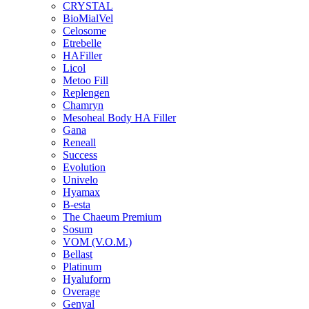
CRYSTAL
BioMialVel
Celosome
Etrebelle
HAFiller
Licol
Metoo Fill
Replengen
Chamryn
Mesoheal Body HA Filler
Gana
Reneall
Success
Evolution
Univelo
Hyamax
B-esta
The Chaeum Premium
Sosum
VOM (V.O.M.)
Bellast
Platinum
Hyaluform
Overage
Genyal