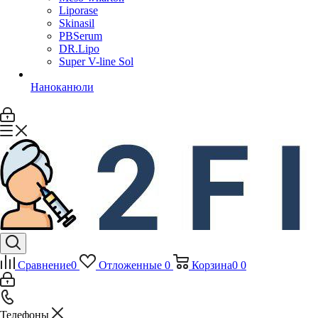
Liporase
Skinasil
PBSerum
DR.Lipo
Super V-line Sol
Наноканюли
Сравнение
0
Отложенные
0
Корзина
0
0
Телефоны