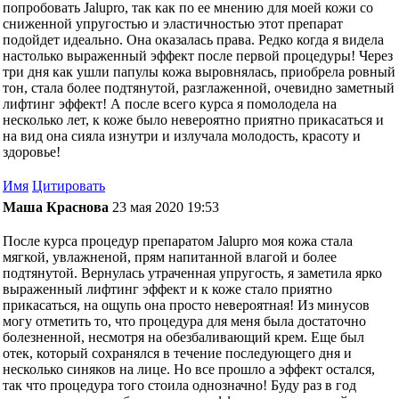
попробовать Jalupro, так как по ее мнению для моей кожи со
сниженной упругостью и эластичностью этот препарат
подойдет идеально. Она оказалась права. Редко когда я видела
настолько выраженный эффект после первой процедуры! Через
три дня как ушли папулы кожа выровнялась, приобрела ровный
тон, стала более подтянутой, разглаженной, очевидно заметный
лифтинг эффект! А после всего курса я помолодела на
несколько лет, к коже было невероятно приятно прикасаться и
на вид она сияла изнутри и излучала молодость, красоту и
здоровье!
Имя
Цитировать
Маша Краснова
23 мая 2020 19:53
После курса процедур препаратом Jalupro моя кожа стала
мягкой, увлажненой, прям напитанной влагой и более
подтянутой. Вернулась утраченная упругость, я заметила ярко
выраженный лифтинг эффект и к коже стало приятно
прикасаться, на ощупь она просто невероятная! Из минусов
могу отметить то, что процедура для меня была достаточно
болезненной, несмотря на обезбаливающий крем. Еще был
отек, который сохранялся в течение последующего дня и
несколько синяков на лице. Но все прошло а эффект остался,
так что процедура того стоила однозначно! Буду раз в год