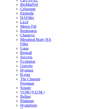
CRYSTAL
BioMialVel
Celosome
Etrebelle
HAFiller
Licol
Metoo Fill
Replengen
Chamryn
Mesoheal Body HA
Filler
Gana
Reneall
Success
Evolution
Univelo
Hyamax
B-esta
The Chaeum
Premium
Sosum
VOM (V.O.M.)
Bellast
Platinum
Hyaluform