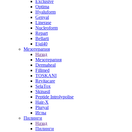
Exclusive
Optima
Hyaluform
Genyal
Linerase
Nucleoform
Repart
Bellarti
Ejal40
Мезотерапия
Назад
Мезотерапия
Dermaheal
Fillmed
TOSKANI
Revitacare
SelaTox
Skinasil
Peptide Introlypolise
Hair-X
Pluryal
Иглы
Пилинги
Назад
Пилинги