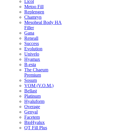
Licol
Metoo Fill
Replengen
Chamryn
Mesoheal Body HA
Filler
Gana
Reneall
Success
Evolution
Univelo
Hyamax
B-esta
The Chaeum
Premium
Sosum
VOM (V.O.M.)
Bellast
Platinum
Hyaluform
Overage
Genyal
Facetem
BioHyalux
QT Fill Plus