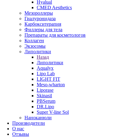
Hyalual
CMED Aesthetics
Мезороллеры
Гиалуронидаза
Карбокситерапия
Филлеры для тела
Препараты для косметологов
Коллаген
Экзосомы
Липолитики
Назад
Липолитики
Aqualyx
Lipo Lab
LIGHT FIT
Meso-wharton
Liporase
Skinasil
PBSerum
DR.Lipo
Super V-line Sol
Наноканюли
Производители
О нас
Отзывы