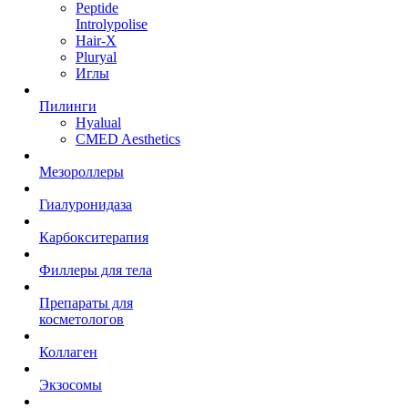
Peptide
Introlypolise
Hair-X
Pluryal
Иглы
Пилинги
Hyalual
CMED Aesthetics
Мезороллеры
Гиалуронидаза
Карбокситерапия
Филлеры для тела
Препараты для
косметологов
Коллаген
Экзосомы