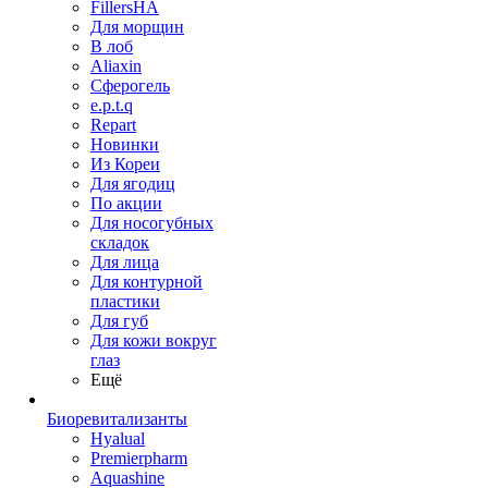
FillersHA
Для морщин
В лоб
Aliaxin
Сферогель
e.p.t.q
Repart
Новинки
Из Кореи
Для ягодиц
По акции
Для носогубных
складок
Для лица
Для контурной
пластики
Для губ
Для кожи вокруг
глаз
Ещё
Биоревитализанты
Hyalual
Premierpharm
Aquashine