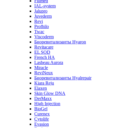
Fillmed
IAL-system
Jalupro
Juvederm
Revi
Profhilo
Twac
Viscoderm
Биоревитализанты Hyaron
Revitacare
EL SOD
French HA
Lasbeau Aurora
Miracle
ReviNeux
Биоревитализанты Hyalrepair
Kiara Reju
Elaxen
Skin Glow DNA
DerMaxx
High Injection
BioGel
Curenex
Cytolife
Evasion