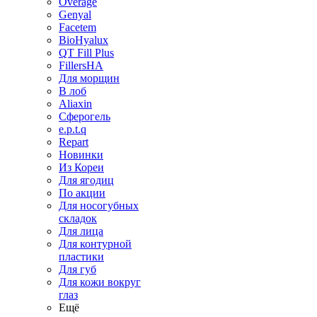
Overage
Genyal
Facetem
BioHyalux
QT Fill Plus
FillersHA
Для морщин
В лоб
Aliaxin
Сферогель
e.p.t.q
Repart
Новинки
Из Кореи
Для ягодиц
По акции
Для носогубных
складок
Для лица
Для контурной
пластики
Для губ
Для кожи вокруг
глаз
Ещё