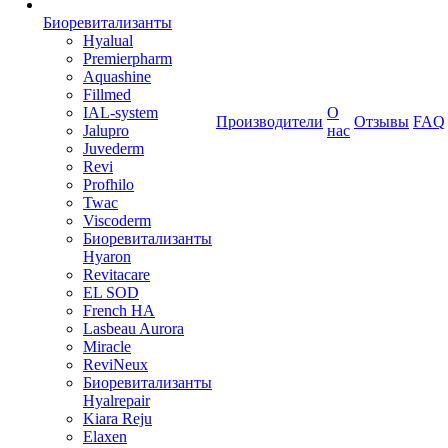
Биоревитализанты
Hyalual
Premierpharm
Aquashine
Fillmed
IAL-system
О
Производители
Отзывы
FAQ
Jalupro
нас
Juvederm
Revi
Profhilo
Twac
Viscoderm
Биоревитализанты
Hyaron
Revitacare
EL SOD
French HA
Lasbeau Aurora
Miracle
ReviNeux
Биоревитализанты
Hyalrepair
Kiara Reju
Elaxen