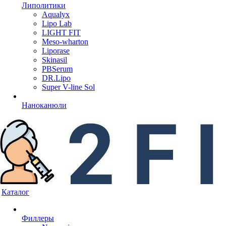
Липолитики
Aqualyx
Lipo Lab
LIGHT FIT
Meso-wharton
Liporase
Skinasil
PBSerum
DR.Lipo
Super V-line Sol
Наноканюли
Каталог
Филлеры