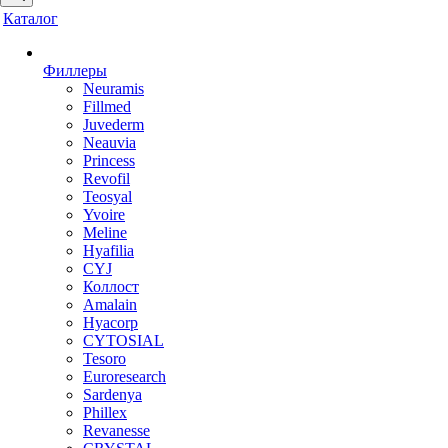
Каталог
Филлеры
Neuramis
Fillmed
Juvederm
Neauvia
Princess
Revofil
Teosyal
Yvoire
Meline
Hyafilia
CYJ
Коллост
Amalain
Hyacorp
CYTOSIAL
Tesoro
Euroresearch
Sardenya
Phillex
Revanesse