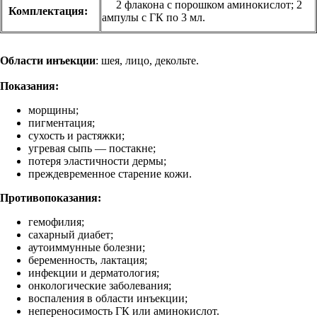
2 флакона с порошком аминокислот; 2
Комплектация:
ампулы с ГК по 3 мл.
Области инъекции
: шея, лицо, декольте.
Показания:
морщины;
пигментация;
сухость и растяжки;
угревая сыпь — постакне;
потеря эластичности дермы;
преждевременное старение кожи.
Противопоказания:
гемофилия;
сахарный диабет;
аутоиммунные болезни;
беременность, лактация;
инфекции и дерматология;
онкологические заболевания;
воспаления в области инъекции;
непереносимость ГК или аминокислот.