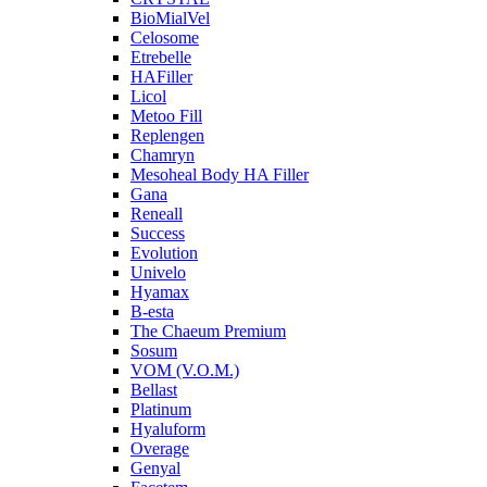
BioMialVel
Celosome
Etrebelle
HAFiller
Licol
Metoo Fill
Replengen
Chamryn
Mesoheal Body HA Filler
Gana
Reneall
Success
Evolution
Univelo
Hyamax
B-esta
The Chaeum Premium
Sosum
VOM (V.O.M.)
Bellast
Platinum
Hyaluform
Overage
Genyal