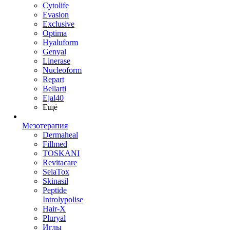
Cytolife
Evasion
Exclusive
Optima
Hyaluform
Genyal
Linerase
Nucleoform
Repart
Bellarti
Ejal40
Ещё
Мезотерапия
Dermaheal
Fillmed
TOSKANI
Revitacare
SelaTox
Skinasil
Peptide
Introlypolise
Hair-X
Pluryal
Иглы