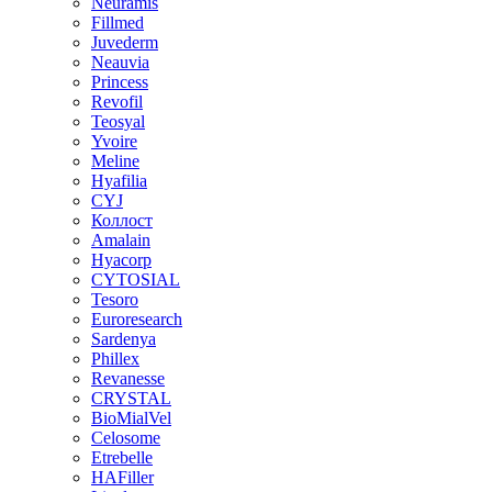
Neuramis
Fillmed
Juvederm
Neauvia
Princess
Revofil
Teosyal
Yvoire
Meline
Hyafilia
CYJ
Коллост
Amalain
Hyacorp
CYTOSIAL
Tesoro
Euroresearch
Sardenya
Phillex
Revanesse
CRYSTAL
BioMialVel
Celosome
Etrebelle
HAFiller