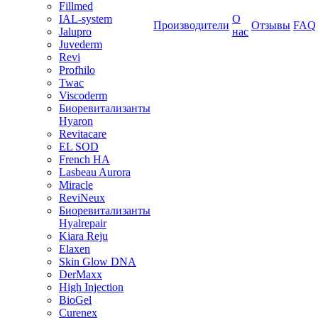
Fillmed
IAL-system
О
Производители
Отзывы
FAQ
Jalupro
нас
Juvederm
Revi
Profhilo
Twac
Viscoderm
Биоревитализанты
Hyaron
Revitacare
EL SOD
French HA
Lasbeau Aurora
Miracle
ReviNeux
Биоревитализанты
Hyalrepair
Kiara Reju
Elaxen
Skin Glow DNA
DerMaxx
High Injection
BioGel
Curenex