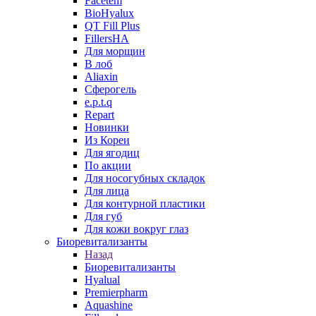
Facetem
BioHyalux
QT Fill Plus
FillersHA
Для морщин
В лоб
Aliaxin
Сферогель
e.p.t.q
Repart
Новинки
Из Кореи
Для ягодиц
По акции
Для носогубных складок
Для лица
Для контурной пластики
Для губ
Для кожи вокруг глаз
Биоревитализанты
Назад
Биоревитализанты
Hyalual
Premierpharm
Aquashine