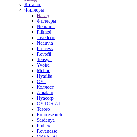
Каталог
Филлеры
Назад
Филлеры
Neuramis
Fillmed
Juvederm
Neauvia
Princess
Revofil
Teosyal
Yvoire
Meline
Hyafilia
CYJ
Коллост
Amalain
Hyacorp
CYTOSIAL
Tesoro
Euroresearch
Sardenya
Phillex
Revanesse
CRYSTAL