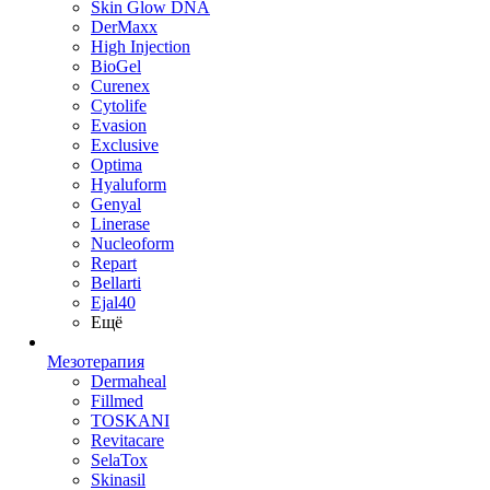
Skin Glow DNA
DerMaxx
High Injection
BioGel
Curenex
Cytolife
Evasion
Exclusive
Optima
Hyaluform
Genyal
Linerase
Nucleoform
Repart
Bellarti
Ejal40
Ещё
Мезотерапия
Dermaheal
Fillmed
TOSKANI
Revitacare
SelaTox
Skinasil